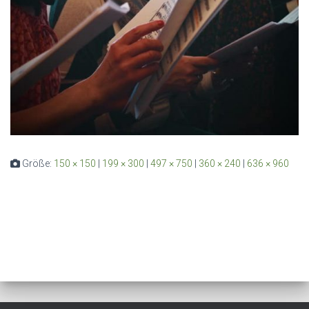
Größe:
150 × 150
|
199 × 300
|
497 × 750
|
360 × 240
|
636 × 960