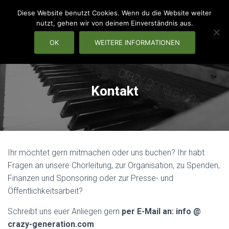
Diese Website benutzt Cookies. Wenn du die Website weiter
nutzt, gehen wir von deinem Einverständnis aus.
OK
WEITERE INFORMATIONEN
NAVIG
Kontakt
Ihr möchtet gern mitmachen oder uns buchen? Ihr habt
Fragen an unsere Chorleitung, zur Organisation, zu Spenden,
Finanzen und Sponsoring oder zur Presse- und
Öffentlichkeitsarbeit?
Schreibt uns euer Anliegen gern
per E-Mail an: info @
crazy-generation.com