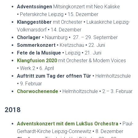
Adventssingen
Mitsingkonzert mit Neo Kaliske
•
Peterskirche Leipzig
•
15. Dezember
Klanggestöber
mit Orchester
•
Lukaskirche Leipzig-
Volkmarsdorf
•
14. Dezember
Chorlager
•
Naumburg
•
27. – 29. September
Sommerkonzert
•
Kretzschau
•
22. Juni
Fete de la Musique
•
Leipzig
•
21. Juni
Klangfusion 2020
mit Orchester & Modern Voices
•
Werk 2
•
6. April
Auftritt zum Tag der offnen Tür •
Helmholtzschule
•
9. Februar
Chorwochenende
•
Helmholtzschule
•
2.– 3. Februar
2018
Adventskonzert mit dem LukSus Orchestra
•
Paul-
Gerhardt-Kirche Leipzig-Connewitz
•
8. Dezember