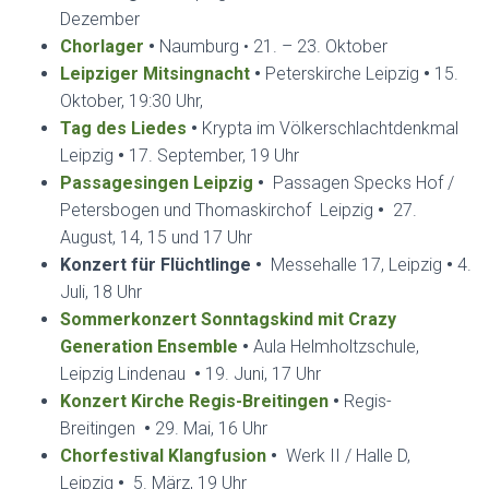
Dezember
Chorlager
•
Naumburg • 21. – 23. Oktober
Leipziger Mitsingnacht
•
Peterskirche Leipzig
•
15.
Oktober, 19:30 Uhr,
Tag des Liedes
•
Krypta im Völkerschlachtdenkmal
Leipzig
•
17. September, 19 Uhr
Passagesingen Leipzig
•
Passagen Specks Hof /
Petersbogen und Thomaskirchof Leipzig
•
27.
August,
14, 15 und 17 Uhr
Konzert für Flüchtlinge •
Messehalle 17, Leipzig
•
4.
Juli, 18 Uhr
Sommerkonzert Sonntagskind mit Crazy
Generation Ensemble
•
Aula Helmholtzschule,
Leipzig Lindenau
•
19. Juni, 17 Uhr
Konzert Kirche Regis-Breitingen
•
Regis-
Breitingen
•
29. Mai, 16 Uhr
Chorfestival Klangfusion
•
Werk II / Halle D,
Leipzig
•
5. März, 19 Uhr