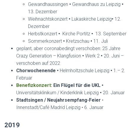
Gewandhaussingen
•
Gewandhaus zu Leipzig
•
13. Dezember
Weihnachtskonzert
•
Lukaskirche Leipzig
•
12.
Dezember
Herbstkonzert
•
Kirche Portitz
•
13. September
Sommerkonzert
•
Kretzschau
•
11. Juli
geplant, aber coronabedingt verschoben: 25 Jahre
Crazy Generation – Klangfusion
•
Werk 2
•
20. Juni –
verschoben auf 2022
Chorwochenende
•
Helmholtzschule Leipzig
•
1.– 2.
Februar
Benefizkonzert:
Ein Flügel für die UKL
•
Universitätsklinikum / Kinderklinik Leipzig
•
20. Januar
Stadtsingen / Neujahrsempfang-Feier
•
Innenstadt/Café Madrid Leipzig • 6. Januar
2019