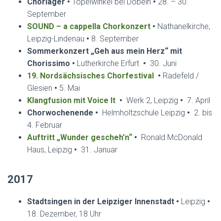
Chorlager •
Töpelwinkel bei Döbeln
•
28. – 30.
September
SOUND – a cappella Chorkonzert
•
Nathanelkirche,
Leipzig-Lindenau
•
8. September
Sommerkonzert „Geh aus mein Herz“ mit
Chorissimo •
Lutherkirche Erfurt
•
30. Juni
19. Nordsächsisches Chorfestival
•
Radefeld /
Glesien
•
5. Mai
Klangfusion mit Voice It
•
Werk 2, Leipzig
•
7. April
Chorwochenende
•
Helmholtzschule Leipzig
•
2. bis
4. Februar
Auftritt „Wunder gescheh’n“
•
Ronald McDonald
Haus, Leipzig
•
31. Januar
2017
Stadtsingen in der Leipziger Innenstadt •
Leipzig
•
18. Dezember, 18 Uhr