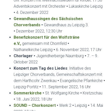
Uhr: Konzert mit Weihnachtsliedern für Kinder, 17:30
Adventskonzert mit Orchester
•
Lukaskirche Leipzig
•
4. Dezember 2022
Gewandhaussingen des Sächsischen
Chorverbands
•
Gewandhaus zu Leipzig 3.
•
Dezember 2022, 12:30 Uhr
Benefizkonzert für den Wolfsträne
e.V.,
gemeinsam mit Chornfeld
•
Nathanelkirche Leipzig
•
6. November 2022, 17 Uhr
Chorlager •
Jugendherberge Naumburg
•
7. – 9.
Oktober 2022
Konzert zum Tag des Liedes
: Initiative des
Leipziger Chorverbands, Gemeinschaftskonzert mit
dem Harthcohr Zwenkau
•
Evangelische Pfarrkirche
•
Leipzig-Portitz
•
11. September 2022, 16 Uhr
Sommerkirche
•
St. Wolfgang Kirche
•
Kretzschau
•
18. Juni 2022, 18 Uhr
SOUND – Chorkonzert
•
Werk 2
•
Leipzig
•
14. Mai