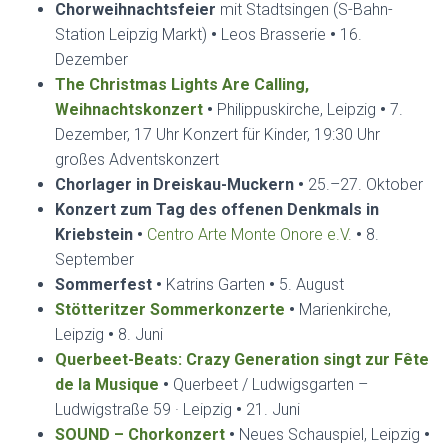
Chorweihnachtsfeier
mit Stadtsingen (S-Bahn-
Station Leipzig Markt)
•
Leos Brasserie
•
16.
Dezember
The Christmas Lights Are Calling,
Weihnachtskonzert
•
Philippuskirche, Leipzig
•
7.
Dezember, 17 Uhr Konzert für Kinder, 19:30 Uhr
großes Adventskonzert
Chorlager in Dreiskau-Muckern
•
25.–27. Oktober
Konzert zum Tag des offenen Denkmals in
Kriebstein
•
Centro Arte Monte Onore e.V.
•
8.
September
Sommerfest
•
Katrins Garten
•
5. August
Stötteritzer Sommerkonzerte
•
Marienkirche,
Leipzig
•
8. Juni
Querbeet-Beats: Crazy Generation singt zur Fête
de la Musique
•
Querbeet / Ludwigsgarten –
Ludwigstraße 59 · Leipzig
•
21. Juni
SOUND – Chorkonzert
•
Neues Schauspiel, Leipzig
•