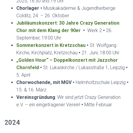
2025, 16:30 und 19 Uhr
Chorlager
•
Musikakademie & Jugendherberge
Colditz, 24. – 26. Oktober
Jubiläumskonzert: 30 Jahre Crazy Generation
Chor mit dem Klang der 90er
•
Werk 2
•
26.
September, 19:00 Uhr
Sommerkonzert in Kretzschau
•
St. Wolfgang
Kirche, Kirchplatz, Kretzschau
•
21. Juni, 18:00 Uhr
„Golden Hour“ – Doppelkonzert mit Jazzchor
Chornfeld
•
St. Lukaskirche / Lukasstraße 1, Leipzig
•
5. April
Chorwochende, mit MGV
•
Helmholtzschule Leipzig
•
15. & 16. März
Vereinsgründung
: Wir sind jetzt Crazy Generation
e.V. – ein eingetragener Verein!
•
Mitte Februar
2024