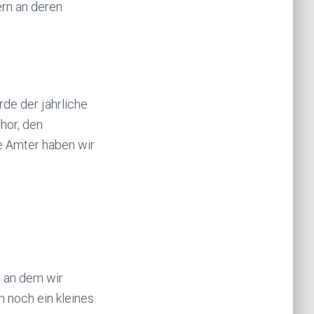
rn an deren
de der jährliche
hor, den
re Ämter haben wir
, an dem wir
 noch ein kleines