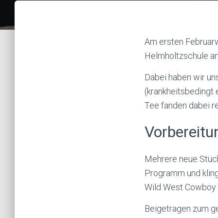
Am ersten Februar
Helmholtzschule an
Dabei haben wir uns
(krankheitsbedingt
Tee fanden dabei r
Vorbereitu
Mehrere neue Stück
Programm und kling
Wild West Cowboy S
Beigetragen zum g