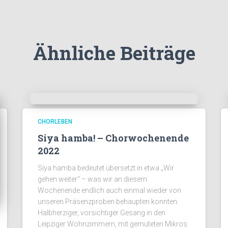
Ähnliche Beiträge
CHORLEBEN
Siya hamba! – Chorwochenende
2022
Siya hamba bedeutet übersetzt in etwa „Wir
gehen weiter“ – was wir an diesem
Wochenende endlich auch einmal wieder von
unseren Präsenzproben behaupten konnten.
Halbherziger, vorsichtiger Gesang in den
Leipziger Wohnzimmern, mit gemuteten Mikros