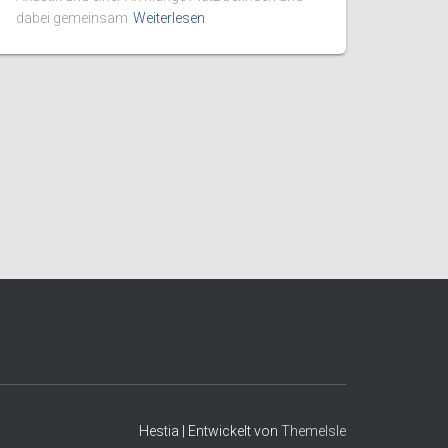
dabei gemeinsam
Weiterlesen
Hestia | Entwickelt von
ThemeIsle