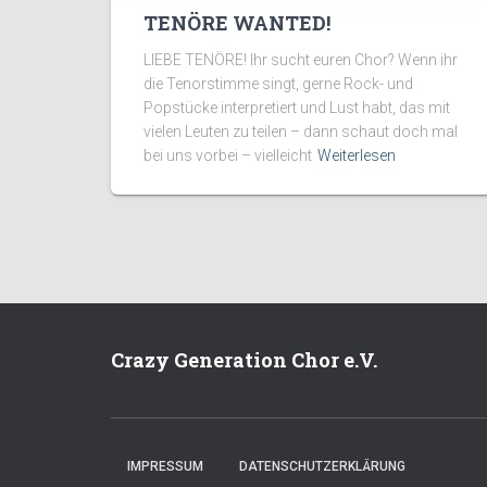
TENÖRE WANTED!
LIEBE TENÖRE! Ihr sucht euren Chor? Wenn ihr
die Tenorstimme singt, gerne Rock- und
Popstücke interpretiert und Lust habt, das mit
vielen Leuten zu teilen – dann schaut doch mal
bei uns vorbei – vielleicht
Weiterlesen
Crazy Generation Chor e.V.
IMPRESSUM
DATENSCHUTZERKLÄRUNG