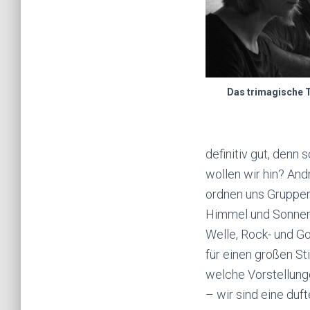
Das trimagische T
definitiv gut, den
wollen wir hin? And
ordnen uns Gruppen
Himmel und Sonnens
Welle, Rock- und G
für einen großen S
welche Vorstellunge
– wir sind eine duf