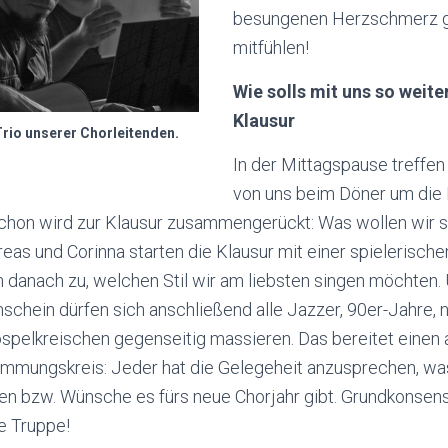
besungenen Herzschmerz g
mitfühlen!
Wie solls mit uns so weit
Klausur
rio unserer Chorleitenden.
In der Mittagspause treffen
von uns beim Döner um die E
n schon wird zur Klausur zusammengerückt: Was wollen wir 
reas und Corinna starten die Klausur mit einer spielerisc
 danach zu, welchen Stil wir am liebsten singen möchten.
chein dürfen sich anschließend alle Jazzer, 90er-Jahre,
ospelkreischen gegenseitig massieren. Das bereitet ein
timmungskreis: Jeder hat die Gelegeheit anzusprechen, w
n bzw. Wünsche es fürs neue Chorjahr gibt. Grundkonsens:
te Truppe!