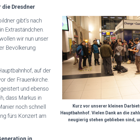
 die Dresdner
ldner gibt’s nach
n Extraständchen.
wollen wir nun unser
er Bevölkerung
Hauptbahnhof, auf der
or der Frauenkirche.
egeistert und ebenso
ch, dass Markus in
Manier noch schnell
Kurz vor unserer kleinen Darbie
Hauptbahnhof. Vielen Dank an die zahl
ng fürs Konzert am
neugierig stehen geblieben sind, 
 Generation in