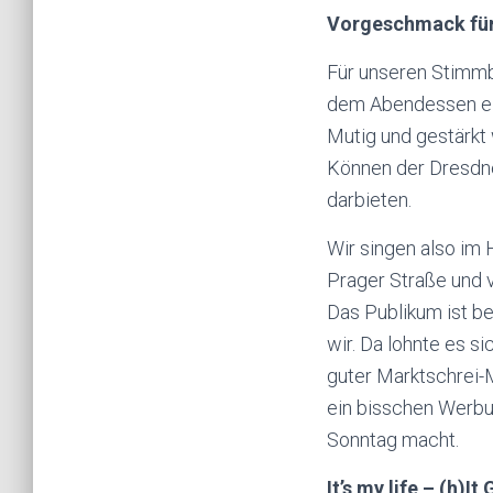
Vorgeschmack für
Für unseren Stimmbi
dem Abendessen ei
Mutig und gestärkt 
Können der Dresdn
darbieten.
Wir singen also im 
Prager Straße und v
Das Publikum ist b
wir. Da lohnte es si
guter Marktschrei-
ein bisschen Werbu
Sonntag macht.
It’s my life – (h)It