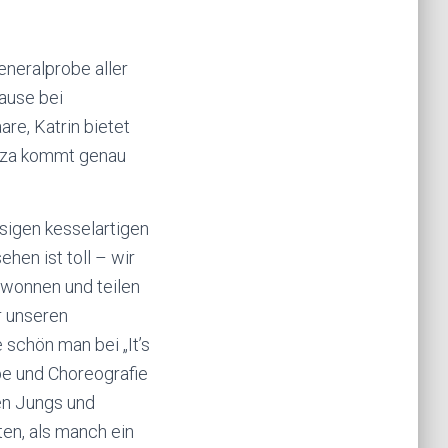
eneralprobe aller
Pause bei
re, Katrin bietet
izza kommt genau
esigen kesselartigen
ehen ist toll – wir
ewonnen und teilen
r unseren
 schön man bei „It’s
obe und Choreografie
en Jungs und
ten, als manch ein