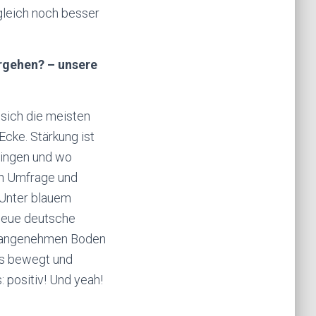
leich noch besser
ergehen? – unsere
 sich die meisten
cke. Stärkung ist
singen und wo
hen Umfrage und
 Unter blauem
 neue deutsche
en angenehmen Boden
as bewegt und
 positiv! Und yeah!