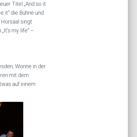
uer Titel „And so it
 it“ die Bühne und
Hörsaal singt.
It’s my life“ –
esden, Wonne in der
eren mit dem
etwas auf einem