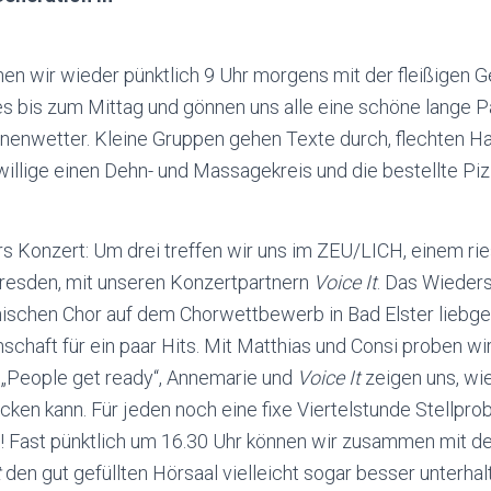
n wir wieder pünktlich 9 Uhr morgens mit der fleißigen G
 es bis zum Mittag und gönnen uns alle eine schöne lange 
enwetter. Kleine Gruppen gehen Texte durch, flechten Haa
willige einen Dehn- und Massagekreis und die bestellte P
fürs Konzert: Um drei treffen wir uns im ZEU/LICH, einem ri
Dresden, mit unseren Konzertpartnern
Voice It
. Das Wieders
ischen Chor auf dem Chorwettbewerb in Bad Elster liebg
nschaft für ein paar Hits. Mit Matthias und Consi proben wi
 „People get ready“, Annemarie und
Voice It
zeigen uns, wie
rocken kann. Für jeden noch eine fixe Viertelstunde Stellpr
Fast pünktlich um 16.30 Uhr können wir zusammen mit d
t
den gut gefüllten Hörsaal vielleicht sogar besser unterhal