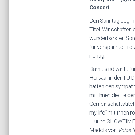
Concert
Den Sonntag beginne
Titel. Wir schaffen
wunderbarsten Sonn
für verspan
nte Frei
richtig.
Damit sind wir fit 
Hörsaal in der TU 
hatten den sympath
mit ihnen die Leide
Gemeinschaftstitel
my life“ mit ihnen 
– uund SHOWTIME! 
Mädels von
Voice I