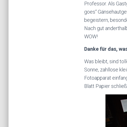
Professor. Als Gast
goes“ Gänsehautgef
begeistern, besonde
Nach gut anderthalb
WOW!
Danke für das, was
Was bleibt, sind t
Sonne, zahllose kl
Fotoapparat einfang
Blatt Papier schlie