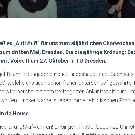
eß es „Auf! Auf!“ für uns zum alljährlichen Chorwoche
zum dritten Mal, Dresden. Die diesjährige Krönung: 
mit Voice It am 27. Oktober in TU Dresden.
eht’s am Freitagabend in die Landeshauptstadt Sachsens. T
dt“, welche uns auch schon früher Unterschlupf gewährte. 
an wird bereits mit dem verlängerten Ankunftszeitraum 
eworfen – unser Name ist eben immer ein bisschen Progr
in da House
usordnung! Aufwärmen! Einsingen! Probe! Gegen 22 Uhr ist