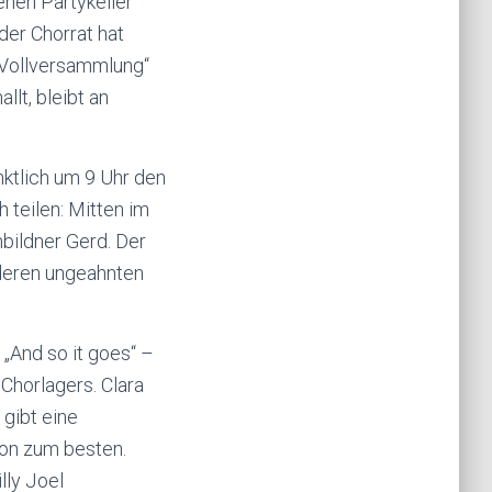
enen Partykeller
der Chorrat hat
 „Vollversammlung“
lt, bleibt an
ktlich um 9 Uhr den
 teilen: Mitten im
mbildner Gerd. Der
nderen ungeahnten
 „And so it goes“ –
Chorlagers. Clara
gibt eine
ion zum besten.
lly Joel