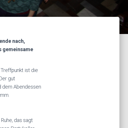
nende nach,
Das gemeinsame
reffpunkt ist die
Der gut
und dem Abendessen
amm.
 Ruhe, das sagt