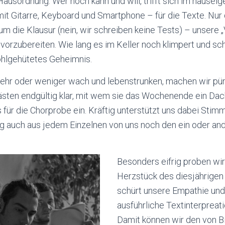
ausordnung. Wer noch kann und will, trifft sich im hauseig
t Gitarre, Keyboard und Smartphone – für die Texte. Nur 
um die Klausur (nein, wir schreiben keine Tests) – unsere
orzubereiten. Wie lang es im Keller noch klimpert und schal
wohlgehütetes Geheimnis.
r oder weniger wach und lebenstrunken, machen wir pün
sten endgültig klar, mit wem sie das Wochenende ein Dach
 für die Chorprobe ein. Kräftig unterstützt uns dabei Stim
ag auch aus jedem Einzelnen von uns noch den ein oder a
Besonders eifrig proben wir
Herzstück des diesjährigen 
schürt unsere Empathie und 
ausführliche Textinterpreat
Damit können wir den von Bi