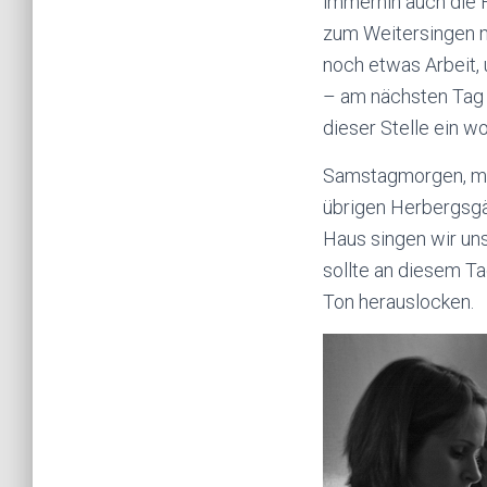
immerhin auch die H
zum Weitersingen mi
noch etwas Arbeit, 
– am nächsten Tag v
dieser Stelle ein 
Samstagmorgen, meh
übrigen Herbergsgä
Haus singen wir uns
sollte an diesem T
Ton herauslocken.