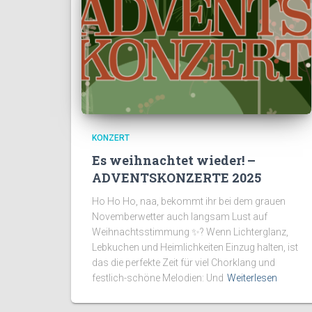
KONZERT
Es weihnachtet wieder! –
ADVENTSKONZERTE 2025
Ho Ho Ho, naa, bekommt ihr bei dem grauen
Novemberwetter auch langsam Lust auf
Weihnachtsstimmung ✨? Wenn Lichterglanz,
Lebkuchen und Heimlichkeiten Einzug halten, ist
das die perfekte Zeit für viel Chorklang und
festlich-schöne Melodien: Und
Weiterlesen