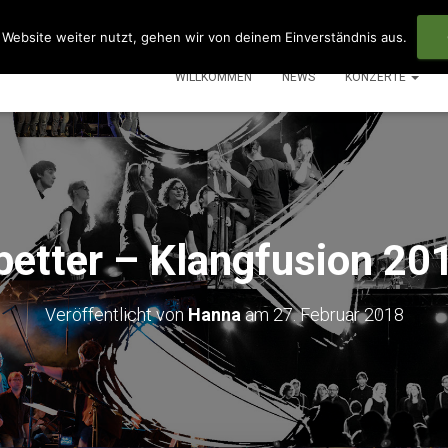
Website weiter nutzt, gehen wir von deinem Einverständnis aus.
WILLKOMMEN
NEWS
KONZERTE
 better – Klangfusion 20
Veröffentlicht von
Hanna
am
27. Februar 2018