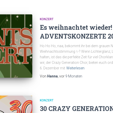
KONZERT
Es weihnachtet wieder!
ADVENTSKONZERTE 2
Ho Ho Ho, naa, bekommt ihr bei dem grauen 
Weihnachtsstimmung ✨? Wenn Lichterglanz, L
halten, ist das die perfekte Zeit für viel Chork
wir, der Crazy Generation Chor, bieten euch or
6. Dezember mit
Weiterlesen
Von
Hanna
, vor
9 Monaten
KONZERT
30 CRAZY GENERATION