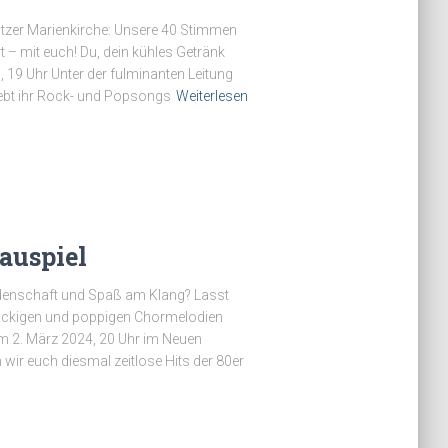
ritzer Marienkirche: Unsere 40 Stimmen
 – mit euch! Du, dein kühles Getränk
 19 Uhr Unter der fulminanten Leitung
ebt ihr Rock- und Popsongs
Weiterlesen
auspiel
eidenschaft und Spaß am Klang? Lasst
ockigen und poppigen Chormelodien
m 2. März 2024, 20 Uhr im Neuen
wir euch diesmal zeitlose Hits der 80er