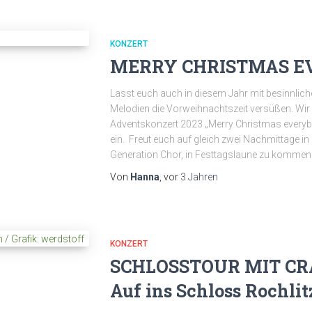
KONZERT
MERRY CHRISTMAS E
Lasst euch auch in diesem Jahr mit besinnli
Melodien die Vorweihnachtszeit versüßen. Wir
Adventskonzert 2023 „Merry Christmas every
ein. Freut euch auf gleich zwei Nachmittage i
Generation Chor, in Festtagslaune zu kommen
Von
Hanna
, vor
3 Jahren
KONZERT
SCHLOSSTOUR MIT CR
Auf ins Schloss Rochlit