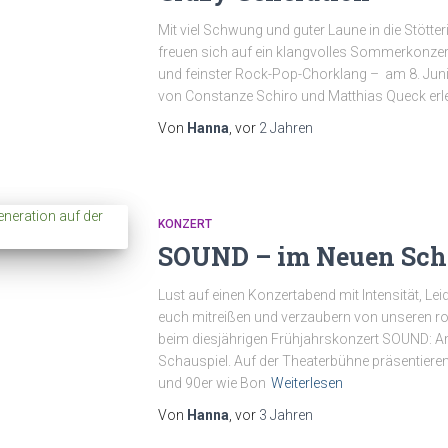
Mit viel Schwung und guter Laune in die Stötte
freuen sich auf ein klangvolles Sommerkonzert
und feinster Rock-Pop-Chorklang – am 8. Juni,
von Constanze Schiro und Matthias Queck erl
Von
Hanna
, vor
2 Jahren
KONZERT
SOUND – im Neuen Sch
Lust auf einen Konzertabend mit Intensität, L
euch mitreißen und verzaubern von unseren r
beim diesjährigen Frühjahrskonzert SOUND: A
Schauspiel. Auf der Theaterbühne präsentieren 
und 90er wie Bon
Weiterlesen
Von
Hanna
, vor
3 Jahren