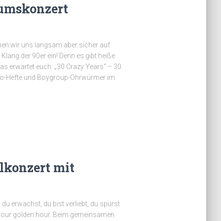
äumskonzert
n wir uns langsam aber sicher auf
lang der 90er ein! Denn es gibt heiße
das erwartet euch: „30 Crazy Years“ – 30
avo-Hefte und Boygroup-Ohrwürmer im
konzert mit
 du erwachst, du bist verliebt, du spürst
t‘s your golden hour. Beim gemeinsamen