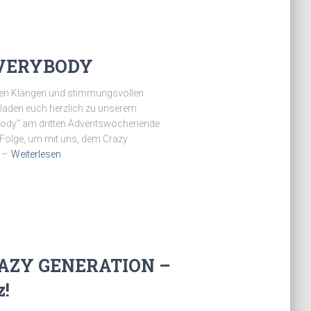
VERYBODY
chen Klängen und stimmungsvollen
 laden euch herzlich zu unserem
body“ am dritten Adventswochenende
n Folge, um mit uns, dem Crazy
 –
Weiterlesen
AZY GENERATION –
z!