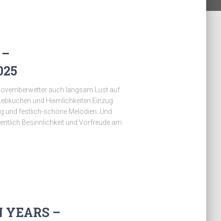
 –
025
Novemberwetter auch langsam Lust auf
ebkuchen und Heimlichkeiten Einzug
lang und festlich-schöne Melodien: Und
dentlich Besinnlichkeit und Vorfreude am
 YEARS –