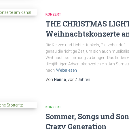
KONZERT
THE CHRISTMAS LIGHT
Weihnachtskonzerte a
Die Kerzen und Lichter funkeln, Plätzchenduft li
genau die richtige Zeit, um sich auch musikali
Weihnachtsstimmung zu bringen! Das finden wi
diesjährigen Adventskonzerten ein: Am Samstag
nach
Weiterlesen
Von
Hanna
, vor
2 Jahren
KONZERT
Sommer, Songs und Son
Crazy Generation