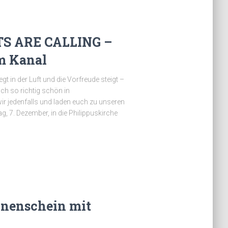
S ARE CALLING –
m Kanal
egt in der Luft und die Vorfreude steigt –
sch so richtig schön in
r jedenfalls und laden euch zu unseren
, 7. Dezember, in die Philippuskirche
nenschein mit