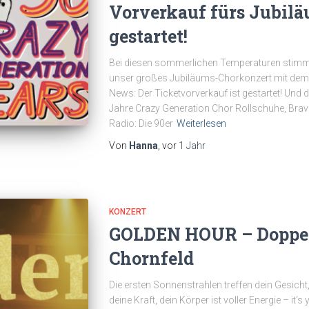
Vorverkauf fürs Jubil
gestartet!
Bei diesen sommerlichen Temperaturen stimme
unser großes Jubiläums-Chorkonzert mit dem K
News: Der Ticketvorverkauf ist gestartet! Und 
Jahre Crazy Generation Chor Rollschuhe, Br
Radio: Die 90er
Weiterlesen
Von
Hanna
, vor
1 Jahr
KONZERT
GOLDEN HOUR – Doppel
Chornfeld
Die ersten Sonnenstrahlen treffen dein Gesicht,
deine Kraft, dein Körper ist voller Energie – i