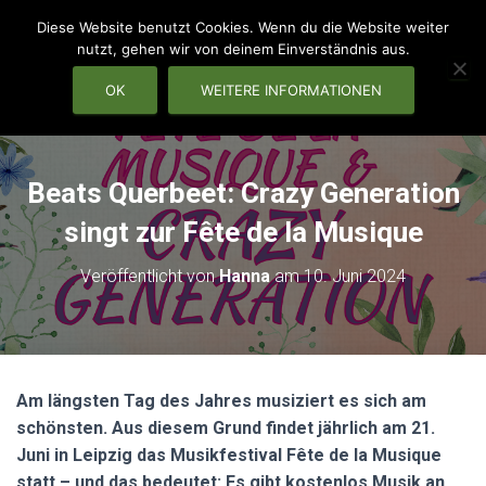
Diese Website benutzt Cookies. Wenn du die Website weiter
nutzt, gehen wir von deinem Einverständnis aus.
OK
WEITERE INFORMATIONEN
NAVIG
Beats Querbeet: Crazy Generation
singt zur Fête de la Musique
Veröffentlicht von
Hanna
am
10. Juni 2024
Am längsten Tag des Jahres musiziert es sich am
schönsten. Aus diesem Grund findet jährlich am 21.
Juni in Leipzig das Musikfestival Fête de la Musique
statt – und das bedeutet: Es gibt kostenlos Musik an