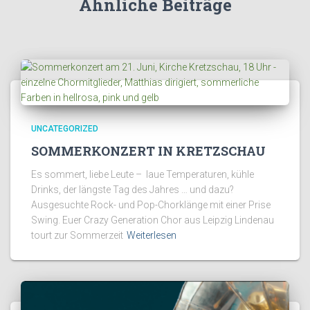
Ähnliche Beiträge
UNCATEGORIZED
SOMMERKONZERT IN KRETZSCHAU
Es sommert, liebe Leute – laue Temperaturen, kühle
Drinks, der längste Tag des Jahres … und dazu?
Ausgesuchte Rock- und Pop-Chorklänge mit einer Prise
Swing. Euer Crazy Generation Chor aus Leipzig Lindenau
tourt zur Sommerzeit
Weiterlesen