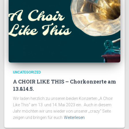
UNCATEGORIZED
A CHOIR LIKE THIS – Chorkonzerte am
13.&14.5.
Wir laden herzlich zu unseren beiden Konzerten „A Choir
Like This“ am 13. und 14. Mai 2023 ein. Auch in diesem
Jahr möchten wir uns wieder von unserer „crazy“ Seite
zeigen und bringen für euch
Weiterlesen