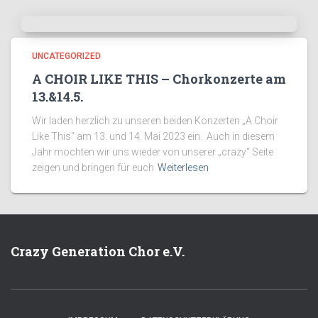
UNCATEGORIZED
A CHOIR LIKE THIS – Chorkonzerte am
13.&14.5.
Wir laden herzlich zu unseren beiden Konzerten „A Choir
Like This“ am 13. und 14. Mai 2023 ein. Auch in diesem
Jahr möchten wir uns wieder von unserer „crazy“ Seite
zeigen und bringen für euch
Weiterlesen
Crazy Generation Chor e.V.