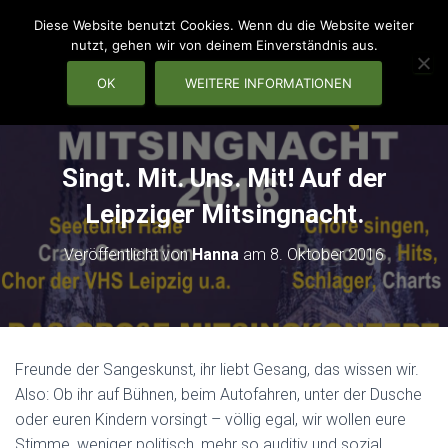
Diese Website benutzt Cookies. Wenn du die Website weiter
nutzt, gehen wir von deinem Einverständnis aus.
OK
WEITERE INFORMATIONEN
NAVIG
Singt. Mit. Uns. Mit! Auf der
Leipziger Mitsingnacht.
Veröffentlicht von
Hanna
am
8. Oktober 2016
Freunde der Sangeskunst, ihr liebt Gesang, das wissen wir.
Also: Ob ihr auf Bühnen, beim Autofahren, unter der Dusche
oder euren Kindern vorsingt – völlig egal, wir wollen eure
Stimme, weniger politisch, mehr so auditiv und sozial.