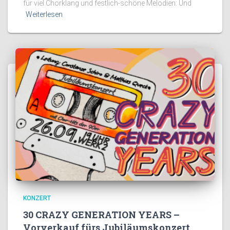
für viel Chorklang und festlich-schöne Melodien: Und
Weiterlesen
KONZERT
30 CRAZY GENERATION YEARS –
Vorverkauf fürs Jubiläumskonzert