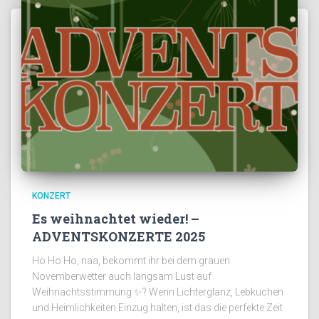
KONZERT
Es weihnachtet wieder! –
ADVENTSKONZERTE 2025
Ho Ho Ho, naa, bekommt ihr bei dem grauen
Novemberwetter auch langsam Lust auf
Weihnachtsstimmung ✨? Wenn Lichterglanz, Lebkuchen
und Heimlichkeiten Einzug halten, ist das die perfekte Zeit