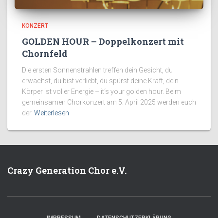
KONZERT
GOLDEN HOUR – Doppelkonzert mit
Chornfeld
Die ersten Sonnenstrahlen treffen dein Gesicht, du
erwachst, du bist verliebt, du spürst deine Kraft, dein
Körper ist voller Energie – it‘s your golden hour. Beim
gemeinsamen Chorkonzert am 5. April 2025 werden euch
der
Weiterlesen
Crazy Generation Chor e.V.