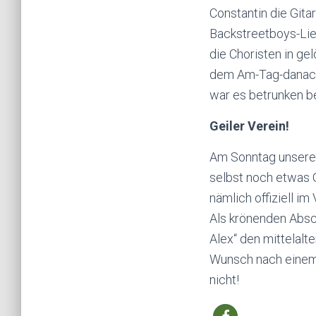
Constantin die Git
Backstreetboys-Lie
die Choristen in g
dem Am-Tag-danach-
war es betrunken be
Geiler Verein!
Am Sonntag unseres
selbst noch etwas G
nämlich offiziell i
Als krönenden Absch
Alex“ den mittelal
Wunsch nach einem 
nicht!