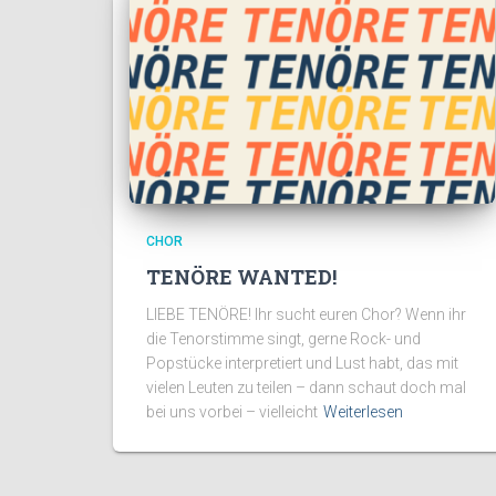
CHOR
TENÖRE WANTED!
LIEBE TENÖRE! Ihr sucht euren Chor? Wenn ihr
die Tenorstimme singt, gerne Rock- und
Popstücke interpretiert und Lust habt, das mit
vielen Leuten zu teilen – dann schaut doch mal
bei uns vorbei – vielleicht
Weiterlesen