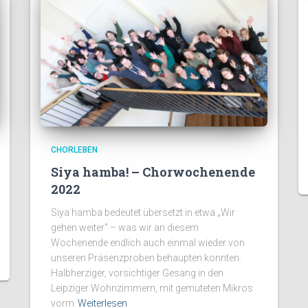
CHORLEBEN
Siya hamba! – Chorwochenende
2022
Siya hamba bedeutet übersetzt in etwa „Wir
gehen weiter“ – was wir an diesem
Wochenende endlich auch einmal wieder von
unseren Präsenzproben behaupten konnten.
Halbherziger, vorsichtiger Gesang in den
Leipziger Wohnzimmern, mit gemuteten Mikros
vorm
Weiterlesen