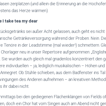
lasen zerplatzen (und allein die Erinnerung an die Hochof
stens das Herze wärmen).
ee I take tea my dear
ücksgetränks sei außer Acht gelassen, auch geht es nicht
narische Getränkeversorgung während der Proben. Nein. Di
re Tenöre in der Leadstimme (mal wieder!) schmettern. Gle
 Chorlager neu in unser Repertoire aufgenommen: „Englis
d“. Sie wurden auch gleich mal gnadenlos konzentriert den
re individuellen – ja, lediglich musikalischen – Höhen und
Annegret. Ob Stühle schieben, aus dem Badfenster ins Tal
wingungen des Anderen aufnehmen – an kreativen Method
 ihr dabei nicht.
mittags bei den gediegenen Flächenklängen von Fields of
ben, doch ein Chor hat vom Singen auch am Abend nicht g