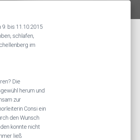
9. bis 11.10.2015
ben, schlafen,
Schellenberg im
ren? Die
sgewühl herum und
insam zur
rleiterin Consi ein
durch den Wunsch
den konnte nicht
mmer ließ