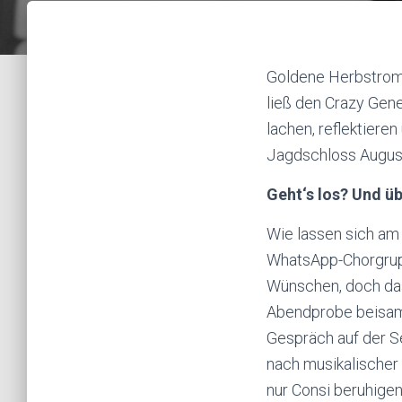
Goldene Herbstroma
ließ den Crazy Gen
lachen, reflektiere
Jagdschloss Augus
Geht‘s los? Und ü
Wie lassen sich am
WhatsApp-Chorgrup
Wünschen, doch das
Abendprobe beisamm
Gespräch auf der Se
nach musikalischer
nur Consi beruhige