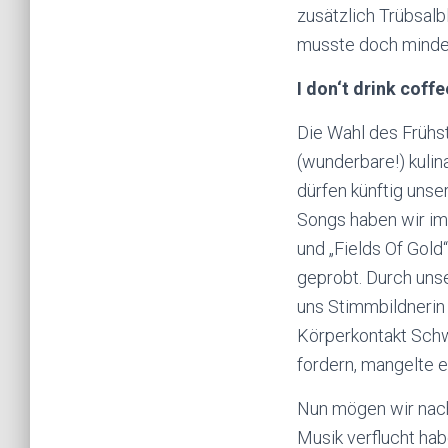
zusätzlich Trübsalb
musste doch minde
I don‘t drink coff
Die Wahl des Frühst
(wunderbare!) kuli
dürfen künftig unse
Songs haben wir im
und „Fields Of Gol
geprobt. Durch unse
uns Stimmbildnerin 
Körperkontakt Sch
fordern, mangelte es
Nun mögen wir nach
Musik verflucht ha