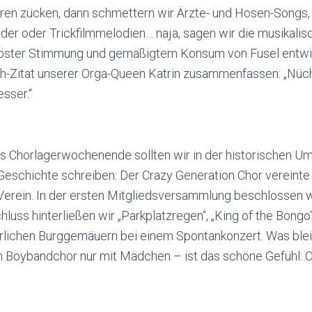
arren zücken, dann schmettern wir Ärzte- und Hosen-Songs
der oder Trickfilmmelodien… naja, sagen wir die musikali
elöster Stimmung und gemäßigtem Konsum von Fusel entwick
Zitat unserer Orga-Queen Katrin zusammenfassen: „Nüch
sser.“
 Chorlagerwochenende sollten wir in der historischen 
eschichte schreiben: Der Crazy Generation Chor vereinte 
m Verein. In der ersten Mitgliedsversammlung beschlossen 
luss hinterließen wir „Parkplatzregen“, „King of the Bong
terlichen Burggemäuern bei einem Spontankonzert. Was bl
Boybandchor nur mit Mädchen – ist das schöne Gefühl: O