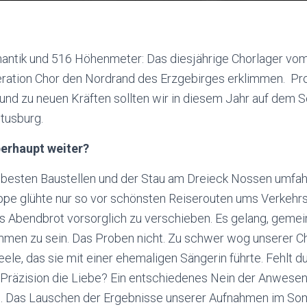
ntik und 516 Höhenmeter: Das diesjährige Chorlager vom 
eration Chor den Nordrand des Erzgebirges erklimmen. Pro
n und zu neuen Kräften sollten wir in diesem Jahr auf dem 
tusburg.
berhaupt weiter?
 besten Baustellen und der Stau am Dreieck Nossen umfah
pe glühte nur so vor schönsten Reiserouten ums Verkehr
 Abendbrot vorsorglich zu verschieben. Es gelang, geme
en zu sein. Das Proben nicht. Zu schwer wog unserer Cho
ele, das sie mit einer ehemaligen Sängerin führte. Fehlt 
 Präzision die Liebe? Ein entschiedenes Nein der Anwesen
n. Das Lauschen der Ergebnisse unserer Aufnahmen im So