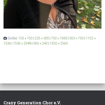
Größe:
150 × 150
|
225 × 300
|
750 × 1000
|
563 × 750
|
1152 ×
1536
|
1536 × 2048
|
360 × 240
|
1920 × 2560
Crazy Generation Chor e.V.