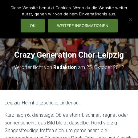
Diese Website benutzt Cookies. Wenn du die Website weiter
nutzt, gehen wir von deinem Einverständnis aus.
OK
WEITERE INFORMATIONEN
NAVIG
Crazy Generation Chor Leipzig
Veröffentlicht von
Redaktion
am
25. Oktober 2012
Leipzig, Helmholtzschule, Lindenau.
Kurz nach 6, dienstags. Ob es stürmt, schneit, regnet oder
sonnenscheint, das Bild bleibt dasselbe. Rund vierzig
Sangesfreudige treffen sich, um gemeinsam die