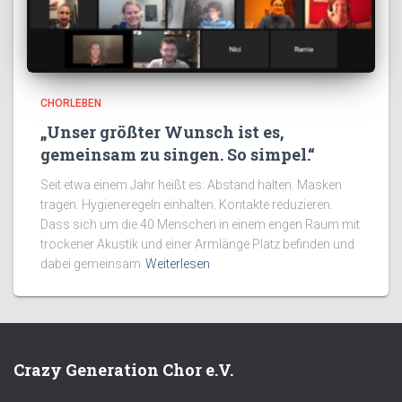
CHORLEBEN
„Unser größter Wunsch ist es,
gemeinsam zu singen. So simpel.“
Seit etwa einem Jahr heißt es: Abstand halten. Masken
tragen. Hygieneregeln einhalten. Kontakte reduzieren.
Dass sich um die 40 Menschen in einem engen Raum mit
trockener Akustik und einer Armlänge Platz befinden und
dabei gemeinsam
Weiterlesen
Crazy Generation Chor e.V.