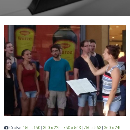
Größe:
150 × 150
|
300 × 225
|
750 × 563
|
750 × 563
|
360 × 240
|