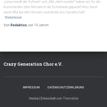
„Leise rieselt der Schnee“ und „Alle Jahre wieder“ haben wir für die
kommenden zehn Monate in die Schublade gepackt! Also fasst
euren Mut bei den Hörnern und leistet uns Gesellschaft.
Weiterlesen
Von
Redaktion
, vor
14 Jahren
Crazy Generation Chor e.V.
IMPRESSUM
DATENSCHUTZERKLÄRUNG
Hestia | Entwickelt von
ThemeIsle