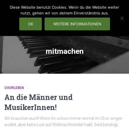
Diese Website benutzt Cookies. Wenn du die Website weiter
nutzt, gehen wir von deinem Einverständnis aus.
OK
WEITERE INFORMATIONEN
NAVIG
mitmachen
CHORLEBEN
An die Männer und
MusikerInnen!
Wir brauchen euch! Wenn ihr schon immer einmal im Chor singen
wolltet, aber keine Lust auf Weihnachtslieder habt: Seid beruhigt,