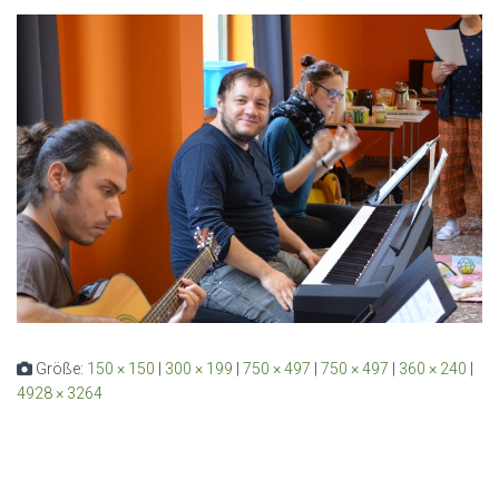
Größe:
150 × 150
|
300 × 199
|
750 × 497
|
750 × 497
|
360 × 240
|
4928 × 3264