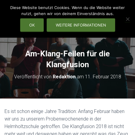
Diese Website benutzt Cookies. Wenn du die Website weiter
nutzt, gehen wir von deinem Einverständnis aus.
OK
WEITERE INFORMATIONEN
NAVIG
Am-Klang-Feilen für die
Klangfusion
Veröffentlicht von
Redaktion
am
11. Februar 2018
Es ist schon einige Jahre Tradition: Anfang Februar haben
wir uns
zu unserem Probenwochenende in der
Helmholtzschule getroffen. Die Klangfusion 2018 ist nicht
mehr weit und deswegen haben wir geprobt was das Zeug