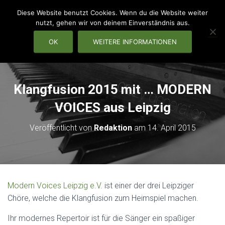
Diese Website benutzt Cookies. Wenn du die Website weiter
nutzt, gehen wir von deinem Einverständnis aus.
OK
WEITERE INFORMATIONEN
NAVIG
Klangfusion 2015 mit … MODERN
VOICES aus Leipzig
Veröffentlicht von
Redaktion
am
14. April 2015
Modern Voices Leipzig e.V.
ist einer der drei Leipziger
Chöre, welche die Klangfusion zum Heimspiel machen.
Ihr modernes Repertoir ist für die Sänger ein spaßiger