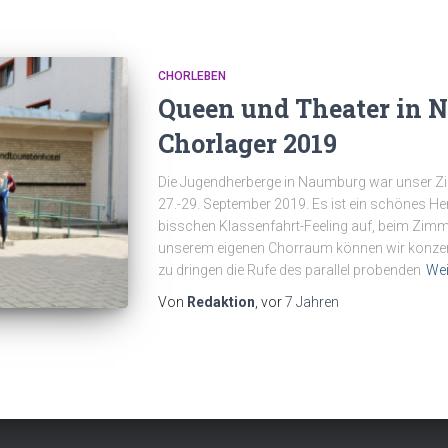
CHORLEBEN
Queen und Theater in 
Chorlager 2019
Die Jugendherberge in Naumburg war unser Zie
27.-29. September 2019. Es ist ein schönes 
bisschen Klassenfahrt-Feeling auf, beim Zimme
unserem eigenen Chorraum können wir konzent
zu dringen die Rufe des parallel probenden
Wei
Von
Redaktion
, vor
7 Jahren