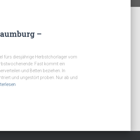
Naumburg –
l fürs diesjährige Herbstchorlager vom
Herbstwochenende. Fast kommt ein
rverteilen und Betten beziehen. In
riert und ungestört proben. Nur ab und
terlesen