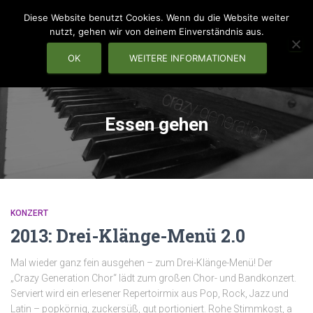
Diese Website benutzt Cookies. Wenn du die Website weiter
nutzt, gehen wir von deinem Einverständnis aus.
OK
WEITERE INFORMATIONEN
NAVIG
Essen gehen
KONZERT
2013: Drei-Klänge-Menü 2.0
Mal wieder ganz fein ausgehen – zum Drei-Klänge-Menü! Der
„Crazy Generation Chor“ lädt zum großen Chor- und Bandkonzert.
Serviert wird ein erlesener Repertoirmix aus Pop, Rock, Jazz und
Latin – popkörnig, zuckersüß, gut portioniert. Rohe Stimmkost, a