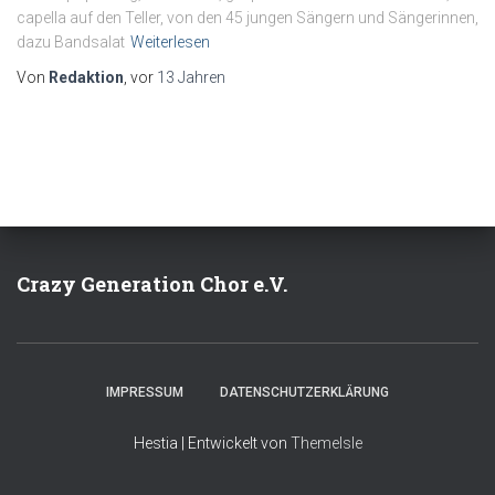
capella auf den Teller, von den 45 jungen Sängern und Sängerinnen,
dazu Bandsalat
Weiterlesen
Von
Redaktion
, vor
13 Jahren
Crazy Generation Chor e.V.
IMPRESSUM
DATENSCHUTZERKLÄRUNG
Hestia | Entwickelt von
ThemeIsle