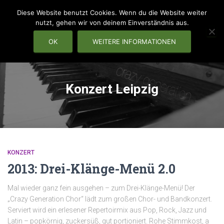
Diese Website benutzt Cookies. Wenn du die Website weiter
nutzt, gehen wir von deinem Einverständnis aus.
OK
WEITERE INFORMATIONEN
NAVIG
Konzert Leipzig
KONZERT
2013: Drei-Klänge-Menü 2.0
Mal wieder ganz fein ausgehen – zum Drei-Klänge-Menü! Der
„Crazy Generation Chor“ lädt zum großen Chor- und Bandkonzert.
Serviert wird ein erlesener Repertoirmix aus Pop, Rock, Jazz und
Latin – popkörnig, zuckersüß, gut portioniert. Rohe Stimmkost, a