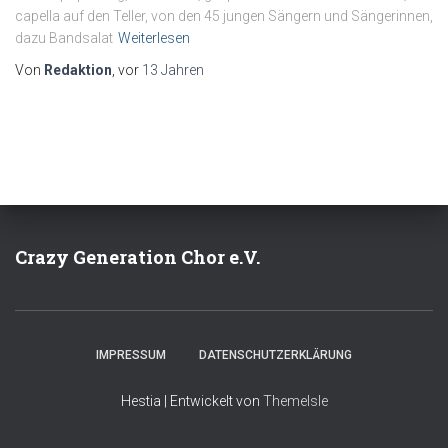
capella auf den Teller, von den 45 jungen Sängern und Sängerinnen,
dazu Bandsalat
Weiterlesen
Von
Redaktion
, vor
13 Jahren
Crazy Generation Chor e.V.
IMPRESSUM
DATENSCHUTZERKLÄRUNG
Hestia | Entwickelt von
ThemeIsle