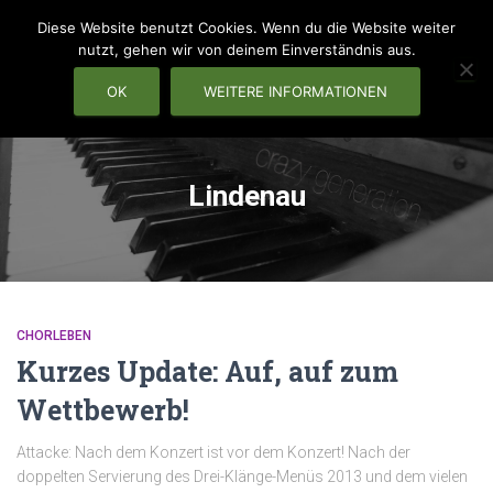
Diese Website benutzt Cookies. Wenn du die Website weiter
nutzt, gehen wir von deinem Einverständnis aus.
OK
WEITERE INFORMATIONEN
NAVIG
Lindenau
CHORLEBEN
Kurzes Update: Auf, auf zum
Wettbewerb!
Attacke: Nach dem Konzert ist vor dem Konzert! Nach der
doppelten Servierung des Drei-Klänge-Menüs 2013 und dem vielen