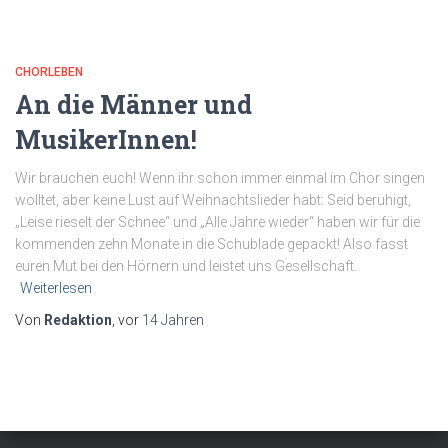
CHORLEBEN
An die Männer und
MusikerInnen!
Wir brauchen euch! Wenn ihr schon immer einmal im Chor singen
wolltet, aber keine Lust auf Weihnachtslieder habt: Seid beruhigt,
„Leise rieselt der Schnee“ und „Alle Jahre wieder“ haben wir für die
kommenden zehn Monate in die Schublade gepackt! Also fasst
euren Mut bei den Hörnern und leistet uns Gesellschaft.
Weiterlesen
Von
Redaktion
, vor
14 Jahren