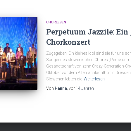
CHORLEBEN
Perpetuum Jazzile: Ein 
Chorkonzert
Zugegeben: Ein kleines Idol sind sie für uns s
Sänger des slowenischen Chores „Perpetuum Ja
Gesandtschaft von zehn Crazy-Generation-Cho
Oktober vor dem Alten Schlachthof in Dresden.
Slowenen lebten die
Weiterlesen
Von
Hanna
, vor
14 Jahren