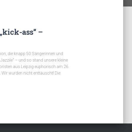
„kick-ass“ –
chon, die knapp 50 Sängerinnen und
zzile“ – und so stand unsere kleine
risten aus Leipzig euphorisch am 26.
 Wir wurden nicht enttäuscht! Die