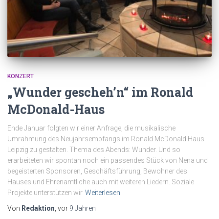
KONZERT
„Wunder gescheh’n“ im Ronald
McDonald-Haus
Ende Januar folgten wir einer Anfrage, die musikalische
Umrahmung des Neujahrsempfangs im Ronald McDonald Haus
Leipzig zu gestalten. Thema des Abends: Wunder. Und so
erarbeiteten wir spontan noch ein passendes Stück von Nena und
begeisterten Sponsoren, Geschäftsführung, Bewohner des
Hauses und Ehrenamtliche auch mit weiteren Liedern. Soziale
Projekte unterstützen wir
Weiterlesen
Von
Redaktion
, vor
9 Jahren