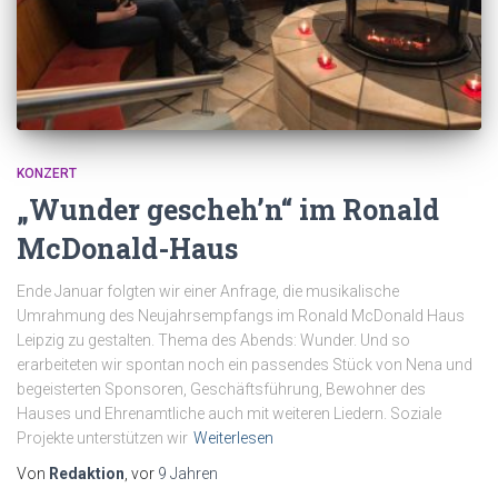
KONZERT
„Wunder gescheh’n“ im Ronald
McDonald-Haus
Ende Januar folgten wir einer Anfrage, die musikalische
Umrahmung des Neujahrsempfangs im Ronald McDonald Haus
Leipzig zu gestalten. Thema des Abends: Wunder. Und so
erarbeiteten wir spontan noch ein passendes Stück von Nena und
begeisterten Sponsoren, Geschäftsführung, Bewohner des
Hauses und Ehrenamtliche auch mit weiteren Liedern. Soziale
Projekte unterstützen wir
Weiterlesen
Von
Redaktion
, vor
9 Jahren