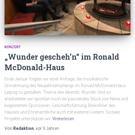
KONZERT
„Wunder gescheh’n“ im Ronald
McDonald-Haus
Ende Januar folgten wir einer Anfrage, die musikalische
Umrahmung des Neujahrsempfangs im Ronald McDonald Haus
Leipzig zu gestalten. Thema des Abends: Wunder. Und so
erarbeiteten wir spontan noch ein passendes Stück von Nena und
begeisterten Sponsoren, Geschäftsführung, Bewohner des
Hauses und Ehrenamtliche auch mit weiteren Liedern. Soziale
Projekte unterstützen wir
Weiterlesen
Von
Redaktion
, vor
9 Jahren