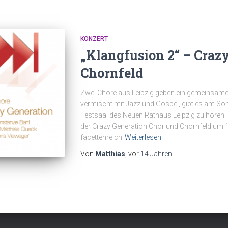
KONZERT
„Klangfusion 2“ – Crazy
Chornfeld
Zwei Chöre aus Leipzig geben ein gemeinsame
vermischt mit Jazz und Gospel, gibt es am So
Festsaal des Neuen Rathaus Leipzig zu hören. 
der Crazy Generation Chor und Chornfeld um 
facettenreich
Weiterlesen
Von
Matthias
, vor
14 Jahren