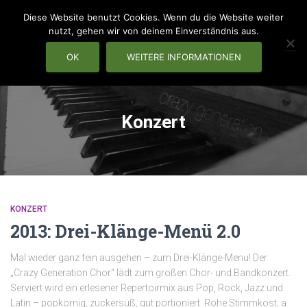
Diese Website benutzt Cookies. Wenn du die Website weiter
nutzt, gehen wir von deinem Einverständnis aus.
OK
WEITERE INFORMATIONEN
NAVIG
Konzert
KONZERT
2013: Drei-Klänge-Menü 2.0
Mal wieder ganz fein ausgehen – zum Drei-Klänge-Menü! Der
„Crazy Generation Chor“ lädt zum großen Chor- und Bandkonzert.
Serviert wird ein erlesener Repertoirmix aus Pop, Rock, Jazz und
Latin – popkörnig, zuckersüß, gut portioniert. Rohe Stimmkost, a