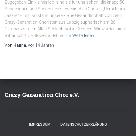
Zugegeben: Ein kleines Idol sind sie für uns schon, die knapp 50
Sängerinnen und Sänger des slowenischen Chores „Perpetuum
Jazzile“ – und so stand unsere kleine Gesandtschaft von zehn
Crazy-Generation-Choristen aus Leipzig euphorisch am 26.
Oktober vor dem Alten Schlachthof in Dresden. Wir wurden nicht
enttäuscht! Die Slowenen lebten die
Weiterlesen
Von
Hanna
, vor
14 Jahren
Crazy Generation Chor e.V.
IMPRESSUM
DATENSCHUTZERKLÄRUNG