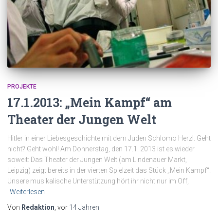
PROJEKTE
17.1.2013: „Mein Kampf“ am
Theater der Jungen Welt
Hitler in einer Liebesgeschichte mit dem Juden Schlomo Herzl: Geht
nicht? Geht wohl! Am Donnerstag, den 17.1. 2013 ist es wieder
soweit: Das Theater der Jungen Welt (am Lindenauer Markt,
Leipzig) zeigt bereits in der vierten Spielzeit das Stück „Mein Kampf“.
Unsere musikalische Unterstützung hört ihr nicht nur im Off,
Weiterlesen
Von
Redaktion
, vor
14 Jahren