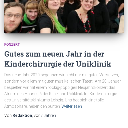
KONZERT
Gutes zum neuen Jahr in der
Kinderchirurgie der Uniklinik
Das neue Jahr 2020 begannen wir nicht nur mit guten Vorsätzen,
sondern vor allem mit guten musikalischen Taten: Am 20. Januar
bespielten wir mit einem rockig-poppigen Neujahrskonzert das
Atrium des Hauses 6 der Klinik und Poliklinik für Kinderchirurgie
des Universitätsklinikums Leipzig. Uns bot sich eine tolle
Atmosphäre, neben den bunten
Weiterlesen
Von
Redaktion
, vor
7 Jahren